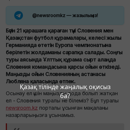
@newsroomkz
— жазылыңыз!
Бүгін 21 қарашаға қараған түні Словения мен
Қазақстан футбол құрамалары, келесі жылы
Германияда өтетін Еуропа чемпионатына
берілетін жолдаманы сарапқа салады. Соңғы
туры аясында Ұлттық құрама сырт алаңда
Словения командасына қарсы ойын өткізеді.
Маңызды ойын Словенияның астанасы
Любляна қаласында өтпек.
Қазақ тілінде жаңалық оқисыз
Осынау ел үшін маңызды дода болып жатқан
ба?
ел - Словения туралы не білеміз? Бұл туралы
newsroom.kz
порталы ұсынған мақаланы
назарларыңызға ұсынамыз.