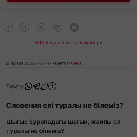
WhatsApp-қа жаңалық жіберу
20 қараша, 2023 /
Рысжан Амантай
/
Әлем
Тарату:
Словения елі туралы не білеміз?
Шығыс Еуропадағы шағын, жайлы ел
туралы не білеміз?