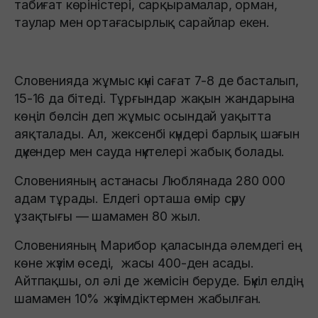
табиғат көріністері, сарқырамалар, орман,
таулар мен ортағасырлық сарайлар екен.
Словенияда жұмыс күні сағат 7-8 де басталып,
15-16 да бітеді. Тұрғындар жақын жандарына
көңіл бөлсін деп жұмыс осындай уақытта
аяқталады. Ал, жексенбі күндері барлық шағын
дүкендер мен сауда нүктелері жабық болады.
Словенияның астанасы Люблянада 280 000
адам тұрады. Елдегі орташа өмір сүру
ұзақтығы — шамамен 80 жыл.
Словенияның Марибор қаласында әлемдегі ең
көне жүзім өседі, жасы 400-ден асады.
Айтпақшы, ол әлі де жемісін беруде. Бүкіл елдің
шамамен 10% жүзімдіктермен жабылған.