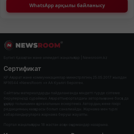
WhatsApp арқылы байланысу
Бүгінгі Қазақстан және әлемдегі жаңалықтар | Newsroom.kz
Сертификат
ҚР Ақпарат және коммуникациялар министрлігінің 25.05.2017 жылдан
№16544 «NewsRoom +» АА Куәлігі берілген.
Сайттағы материалдарды пайдаланғанда міндетті түрде сілтеме
берулеріңізді сұраймыз. Ақпараттық порталдағы авторлық және басқа да
құқықтар толығымен қорғалатынын ескертеміз. Автордың жеке пікірі
редакцияның көзқарасы болып саналмайды. Жарнама мен түрлі
хабарландыруларға жарнама беруші жауапты.
Портал жаңалықтары 18 жастан асқан оқырмандар назарына.