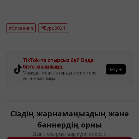
#Словения
#Еуро2024
TikTok-та отырсыз ба? Онда
бізге жазылыңыз.
Өту→
Маңызды жаңалықтарды жедел алу
үшін жазылыңыз.
Сіздің жарнамаңыздың және
баннердің орны
Біздің оқырмандар күніге көрсін