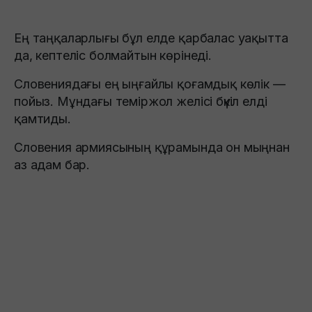
Ең таңқаларлығы бұл елде қарбалас уақытта
да, кептеліс болмайтын көрінеді.
Словениядағы ең ыңғайлы қоғамдық көлік —
пойыз. Мұндағы теміржол желісі бүкіл елді
қамтиды.
Словения армиясының құрамында он мыңнан
аз адам бар.