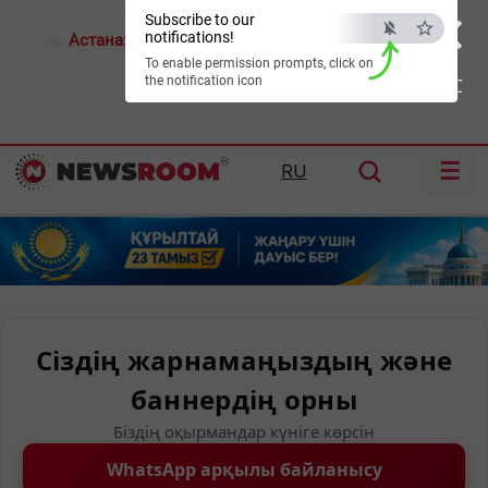
×
Subscribe to our
notifications!
Астана:
26°C
Алматы:
35°C
Шымкент:
39°C
To enable permission prompts, click on
the notification icon
ESC
☰
RU
Сіздің жарнамаңыздың және
баннердің орны
Біздің оқырмандар күніге көрсін
WhatsApp арқылы байланысу