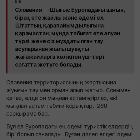
Словения — Шығыс Еуропадағы шағын,
бірақ өте жайлы және әдемі ел.
Штаттың қарапайымдылығына
қарамастан, мұнда табиғат өте алуан
түрлі және сіз мұздатылған тау
асуларынан жылы шуақты
жағажайларға көлікпен үш-төрт
сағатта жетуге болады.
Словения территориясының жартысына
жуығын тау мен орман алып жатыр. Сонымен
қатар, елде он мыңнан астам үңгірлер, екі
мыңнан астам табиғи қорықтар, 260
сарқырама бар.
Бұл ел Еуропадағы ең әдемі туристік елдердің
бірі болып саналады. Бұған дәлел елдегі әдемі